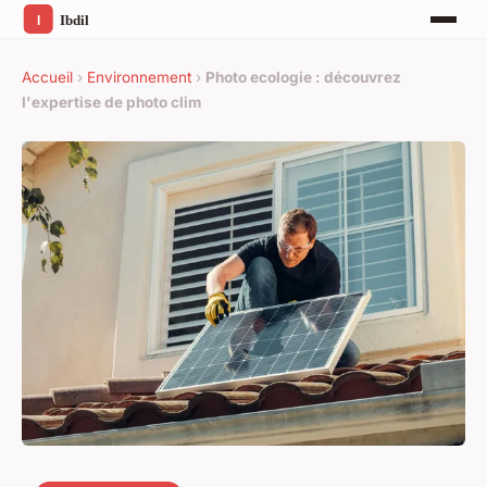
Accueil
›
Environnement
›
Photo ecologie : découvrez
l'expertise de photo clim