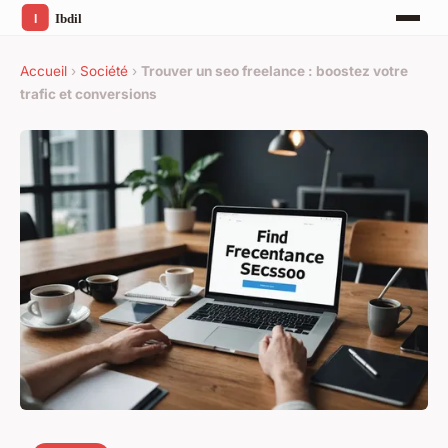
Accueil
›
Société
›
Trouver un seo freelance : boostez votre
trafic et conversions