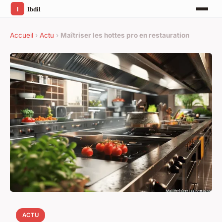
Accueil
›
Actu
›
Maîtriser les hottes pro en restauration
ACTU