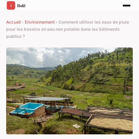
Accueil
›
Environnement
›
Comment utiliser les eaux de pluie
pour les besoins en eau non potable dans les bâtiments
publics ?